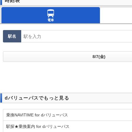
時刻表
電車
駅名
dバリューパスでもっと見る
乗換NAVITIME for dバリューパス
駅探★乗換案内 for dバリューパス