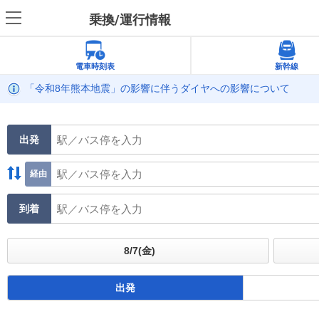
乗換/運行情報
電車時刻表
新幹線
「令和8年熊本地震」の影響に伴うダイヤへの影響について
出発
経由
到着
出発